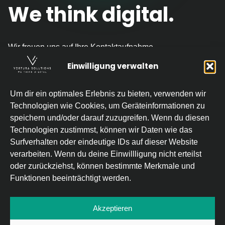
We think digital.
Wir freuen uns auf Ihre Kontaktaufnahme.
Einwilligung verwalten
ZUM ERSTGESPRÄCH
Um dir ein optimales Erlebnis zu bieten, verwenden wir
Home
Karriere
Technologien wie Cookies, um Geräteinformationen zu
Kundengewinnung
Newsroom
speichern und/oder darauf zuzugreifen. Wenn du diesen
Technologien zustimmst, können wir Daten wie das
Mitarbeitergewinnung
Kontakt
Surfverhalten oder eindeutige IDs auf dieser Website
Prozessautomatisierung
Impressum
verarbeiten. Wenn du deine Einwillligung nicht erteilst
oder zurückziehst, können bestimmte Merkmale und
Referenzen
Datenschutz
Funktionen beeinträchtigt werden.
Team
Cookie-Richtlinie (EU)
Akzeptieren