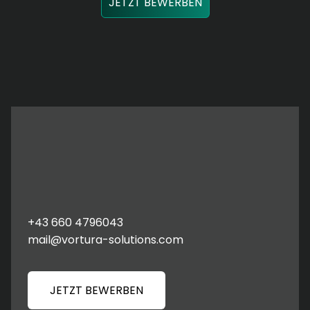
JETZT BEWERBEN
Wenn wir uns einig sind, erhältst du von uns ein
Vertragsangebot, das auf deine Fähigkeiten und
Bedürfnisse abgestimmt ist – der perfekte Einstieg in
deine neue Position.
Dein Ansprechpartner
Joachim Ortner
Geschäftsführer & Gründer
+43 660 4796043
mail@vortura-solutions.com
JETZT BEWERBEN